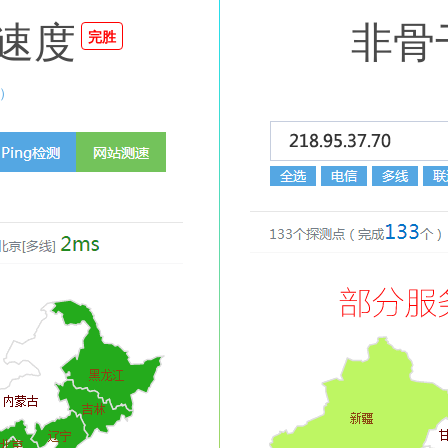
速度
非骨
完胜
）