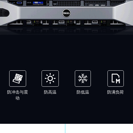
防冲击与震
防高温
防低温
防满负荷
动